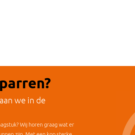
sparren?
aan we in de
raagstuk? Wij horen graag wat er
unnen zijn. Met een kop sterke