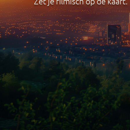
Zet je filmisch op de kaart.
Je kent deze wel: 'Een beeld zeg
beeld? En we kijken steeds meer n
alsmaar groter. Dus is het van bel
verhalen. En montages die van b