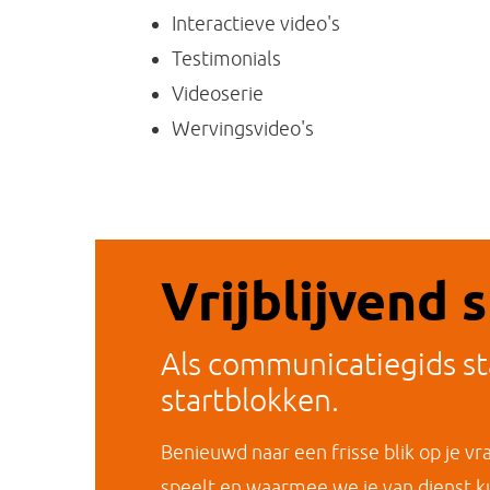
Interactieve video's
Testimonials
Videoserie
Wervingsvideo's
Vrijblijvend 
Als communicatiegids st
startblokken.
Benieuwd naar een frisse blik op je v
speelt en waarmee we je van dienst k