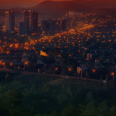
an zeggen met een
bewegend
e streams. En het aanbod wordt
eve, originele video’s. Authentieke