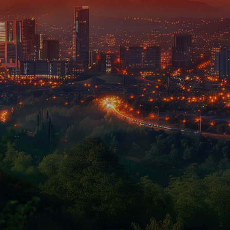
t meer dan 1.000 woorden'. Hoeveel kun je d
aar online video’s, animaties, webinars of liv
ang op te vallen en relevant te zijn. Met creati
egin tot eind de spanningsboog verhogen.