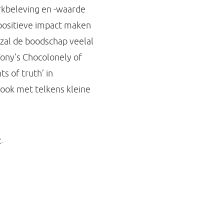
kbeleving en -waarde
positieve impact maken
j zal de boodschap veelal
Tony’s Chocolonely of
 of truth’ in
 ook met telkens kleine
e
.